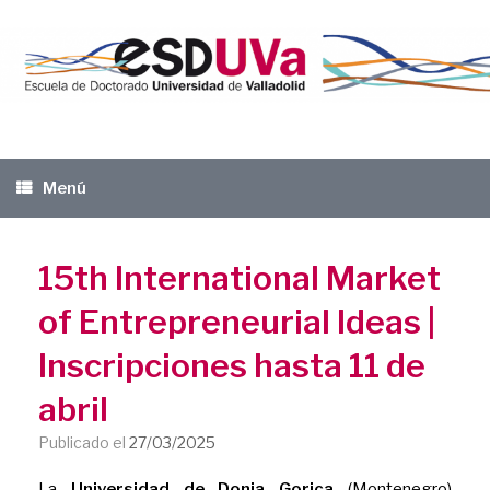
Saltar
al
contenido
Menú
15th International Market
of Entrepreneurial Ideas |
Inscripciones hasta 11 de
abril
Publicado el
27/03/2025
La
Universidad de Donja Gorica
(Montenegro)