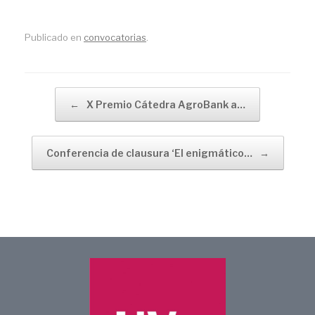
Publicado en
convocatorias
.
Navegador de artículos
←
X Premio Cátedra AgroBank a…
Conferencia de clausura ‘El enigmático…
→