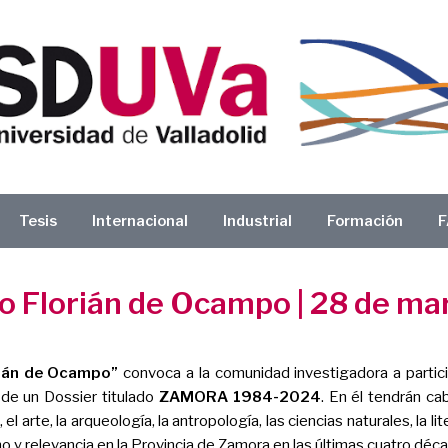
Tesis
Internacional
Industrial
Formación
F
io Florián de Ocampo | 28 de ma
rián de Ocampo”
convoca a la comunidad investigadora a partic
 de un Dossier titulado
ZAMORA 1984-2024
. En él tendrán ca
, el arte, la arqueología, la antropología, las ciencias naturales, la li
o y relevancia en la Provincia de Zamora en las últimas cuatro déc