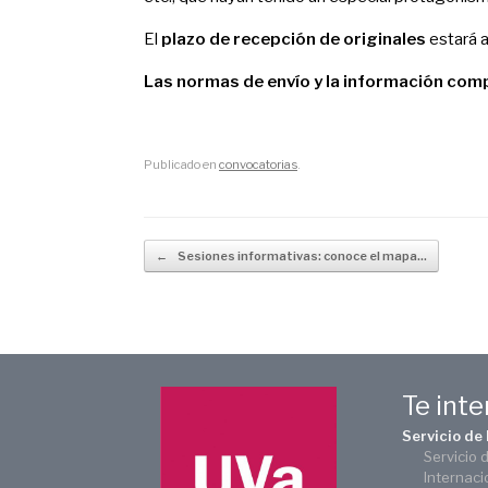
El
plazo de recepción de originales
estará a
Las normas de envío y la información com
Publicado en
convocatorias
.
Navegador de artículos
←
Sesiones informativas: conoce el mapa…
Te int
Servicio de
Servicio 
Internaci