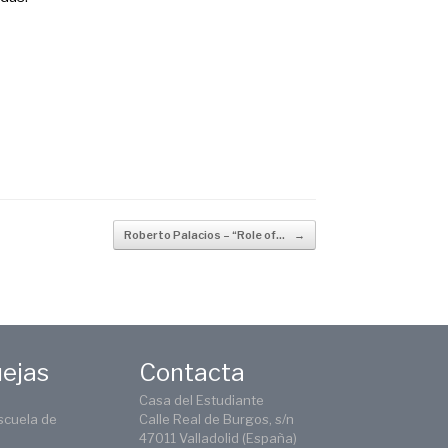
Roberto Palacios – “Role of…
→
uejas
Contacta
Casa del Estudiante
scuela de
Calle Real de Burgos, s/n
47011 Valladolid (España)