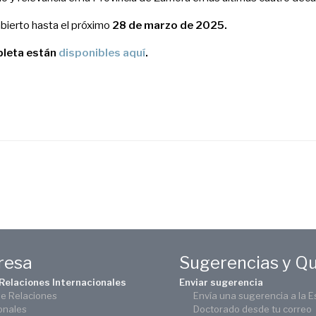
bierto hasta el próximo
28 de marzo de 2025.
pleta están
disponibles aquí
.
eresa
Sugerencias y Q
 Relaciones Internacionales
Enviar sugerencia
de Relaciones
Envía una sugerencia a la E
onales
Doctorado desde tu correo