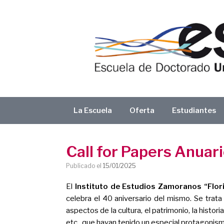
Saltar
al
contenido
La Escuela
Oferta
Estudiantes
Call for Papers Anuar
Publicado el
15/01/2025
El
Instituto de Estudios Zamoranos “Flo
celebra el 40 aniversario del mismo. Se trata
aspectos de la cultura, el patrimonio, la historia
etc., que hayan tenido un especial protagonism