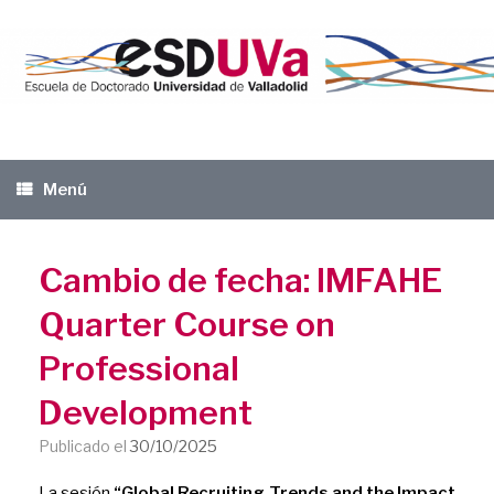
Saltar
al
contenido
Menú
Cambio de fecha: IMFAHE
Quarter Course on
Professional
Development
Publicado el
30/10/2025
La sesión
“Global Recruiting Trends and the Impact