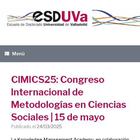
Saltar
al
contenido
Menú
CIMICS25: Congreso
Internacional de
Metodologías en Ciencias
Sociales | 15 de mayo
Publicado el
24/03/2025
La Knowledge Management Academy, en colaboración