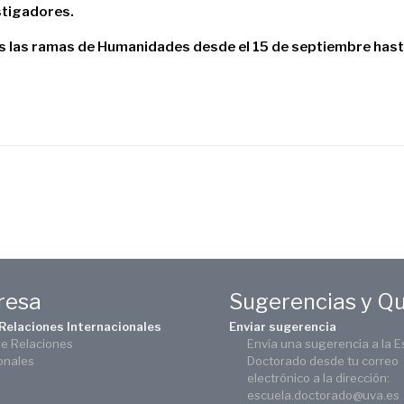
stigadores.
as las ramas de Humanidades
desde el 15 de septiembre hast
eresa
Sugerencias y Q
 Relaciones Internacionales
Enviar sugerencia
de Relaciones
Envía una sugerencia a la E
onales
Doctorado desde tu correo
electrónico a la dirección:
escuela.doctorado@uva.es