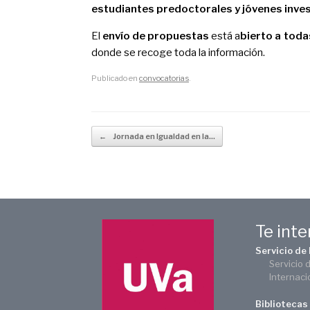
estudiantes predoctorales y jóvenes inve
El
envío de propuestas
está a
bierto a tod
donde se recoge toda la información.
Publicado en
convocatorias
.
Navegador de artículos
←
Jornada en Igualdad en la…
Te int
Servicio de
Servicio 
Internaci
Bibliotecas