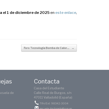
a el 1 de diciembre de 2025
en
este enlace
,
Foro Tecnología Bomba de Calor…
→
uejas
Contacta
Casa del Estudiante
scuela de
Calle Real de Burgos, s/n
47011 Valladolid (España)
Tlfn/Ext: 98342-3004
escuela.doctorado@uva.es