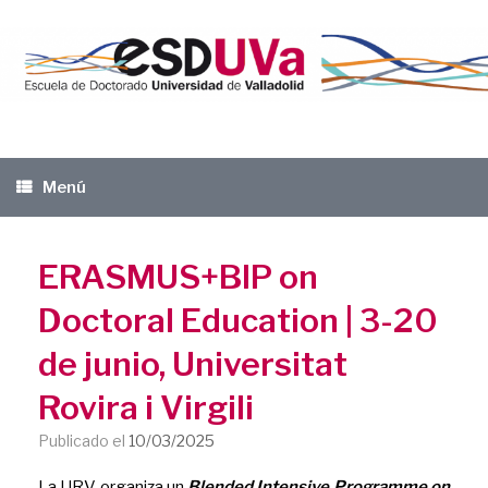
Saltar
al
contenido
Menú
ERASMUS+BIP on
Doctoral Education | 3-20
de junio, Universitat
Rovira i Virgili
Publicado el
10/03/2025
La URV organiza un
Blended Intensive Programme on