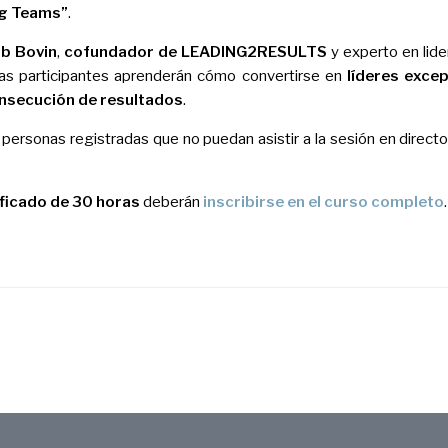
ng Teams”
.
ob Bovin
,
cofundador de LEADING2RESULTS
y experto en lid
nas participantes aprenderán cómo convertirse en
líderes exce
onsecución de resultados
.
s personas registradas que no puedan asistir a la sesión en direct
ificado de 30 horas
deberán
inscribirse en el curso completo
.