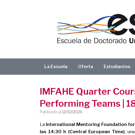
Saltar
al
contenido
La Escuela
Oferta
Estudiantes
IMFAHE Quarter Course
Performing Teams | 18
Publicado el
12/02/2026
La
International Mentoring Foundation fo
las 14:30 h (Central European Time)
, un