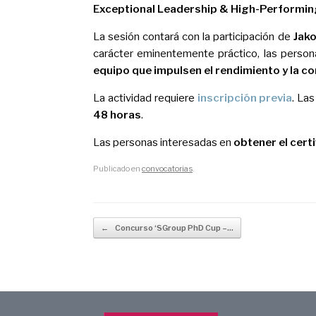
Exceptional Leadership & High-Performi
La sesión contará con la participación de
Jak
carácter eminentemente práctico, las perso
equipo que impulsen el rendimiento y la c
La actividad requiere
inscripción previa
. La
48 horas
.
Las personas interesadas en
obtener el cert
Publicado en
convocatorias
.
Navegador de artículos
←
Concurso ‘SGroup PhD Cup –…