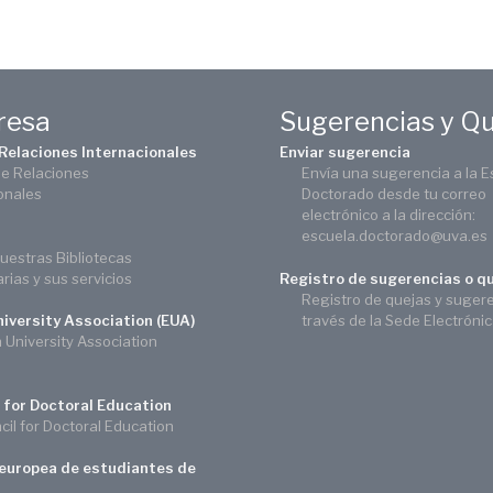
eresa
Sugerencias y Q
 Relaciones Internacionales
Enviar sugerencia
de Relaciones
Envía una sugerencia a la E
onales
Doctorado desde tu correo
electrónico a la dirección:
escuela.doctorado@uva.es
uestras Bibliotecas
arias y sus servicios
Registro de sugerencias o q
Registro de quejas y suger
través de la Sede Electróni
iversity Association (EUA)
University Association
 for Doctoral Education
il for Doctoral Education
europea de estudiantes de