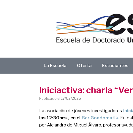
Saltar
al
contenido
La Escuela
Oferta
Estudiantes
Iniciactiva: charla “Ve
Publicado el
17/02/2025
La asociación de jóvenes investigadores
Inic
las 12:30hrs., en el
Bar Gondomatik
.
En est
por
Alejandro de Miguel Álvaro
, profesor ayud