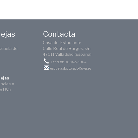
uejas
Contacta
Casa del Estudiante
scuela de
Calle Real de Burgos, s/n
47011 Valladolid (España)
Tlfn/Ext: 98342-3004
escuela.doctorado@uva.es
uejas
encias a
ca UVa