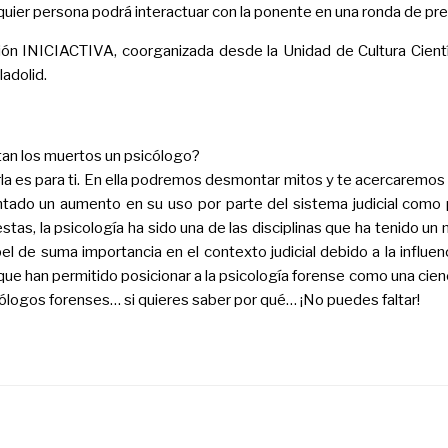
alquier persona podrá interactuar con la ponente en una ronda de pr
ión INICIACTIVA, coorganizada desde la Unidad de Cultura Científ
adolid.
an los muertos un psicólogo?
rla es para ti. En ella podremos desmontar mitos y te acercaremos l
tado un aumento en su uso por parte del sistema judicial como p
stas, la psicología ha sido una de las disciplinas que ha tenido un
pel de suma importancia en el contexto judicial debido a la influe
ue han permitido posicionar a la psicología forense como una cienci
ólogos forenses… si quieres saber por qué… ¡No puedes faltar!