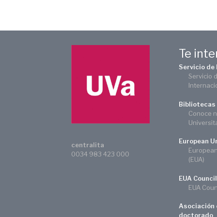
Te int
Servicio de
Servicio 
Internaci
Bibliotecas
Conoce n
Universit
European Un
centralita
European 
0034 983 423 000
(EUA)
EUA Council
EUA Counc
Asociación 
doctorado