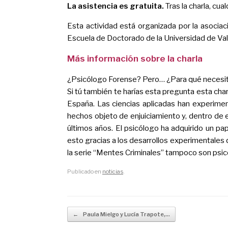
La asistencia es gratuita.
Tras la charla, cu
Esta actividad está organizada por la asociac
Escuela de Doctorado de la Universidad de Vall
Más información sobre la charla
¿Psicólogo Forense? Pero… ¿Para qué necesit
Si tú también te harías esta pregunta esta cha
España. Las ciencias aplicadas han experimen
hechos objeto de enjuiciamiento y, dentro de e
últimos años. El psicólogo ha adquirido un pa
esto gracias a los desarrollos experimentales q
la serie “Mentes Criminales” tampoco son psic
Publicado en
noticias
.
Navegador de artículos
←
Paula Mielgo y Lucía Trapote,…