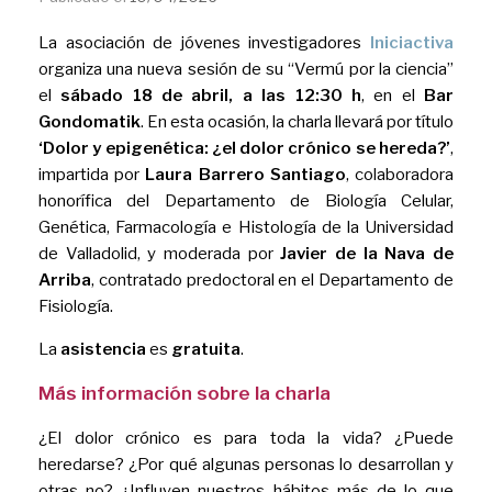
La asociación de jóvenes investigadores
Iniciactiva
organiza una nueva sesión de su “Vermú por la ciencia”
el
sábado 18 de abril, a las 12:30 h
, en el
Bar
Gondomatik
. En esta ocasión, la charla llevará por título
‘
Dolor y epigenética: ¿el dolor crónico se hereda?
’
,
impartida por
Laura Barrero Santiago
, colaboradora
honorífica del Departamento de Biología Celular,
Genética, Farmacología e Histología de la Universidad
de Valladolid, y moderada por
Javier de la Nava de
Arriba
, contratado predoctoral en el Departamento de
Fisiología.
La
asistencia
es
gratuita
.
Más información sobre la charla
¿El dolor crónico es para toda la vida? ¿Puede
heredarse? ¿Por qué algunas personas lo desarrollan y
otras no? ¿Influyen nuestros hábitos más de lo que