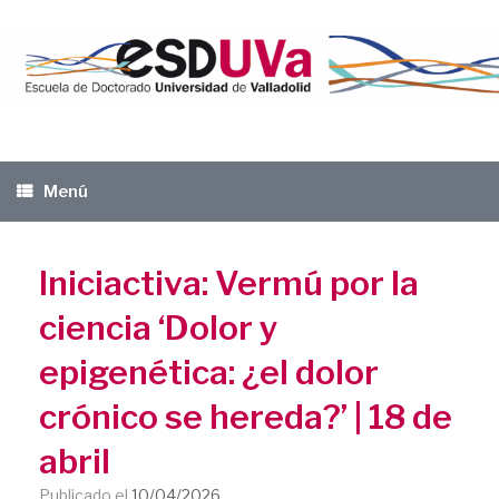
Saltar
al
contenido
Menú
Iniciactiva: Vermú por la
ciencia ‘Dolor y
epigenética: ¿el dolor
crónico se hereda?’ | 18 de
abril
Publicado el
10/04/2026