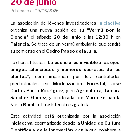
20 de junio
Publicado el
09/06/2026
La asociación de jóvenes investigadores
Iniciactiva
organiza una nueva sesión de su
“Vermú por la
Ciencia”
el sábado
20 de junio
a las
12:30 h
en
Palencia
. Se trata de un vermú ambulante que tendrá
su comienzo en el
Cedro Paseo de la Julia
.
La charla, titulada
“Lo esencial es invisible a los ojos:
amigos silenciosos y números secretos de las
plantas”
, será impartida por los contratados
predoctorales en
Modelización Forestal
,
José
Carlos Porto Rodríguez
, y en
Agricultura
,
Tamara
Sánchez Gómez
, y moderada por
María Fernanda
Nieto Ramiro
. La asistencia es gratuita.
Esta actividad está organizada por la asociación
Iniciactiva
, coorganizada desde la
Unidad de Cultura
Científica y de la Innovación
y en la que colabora la