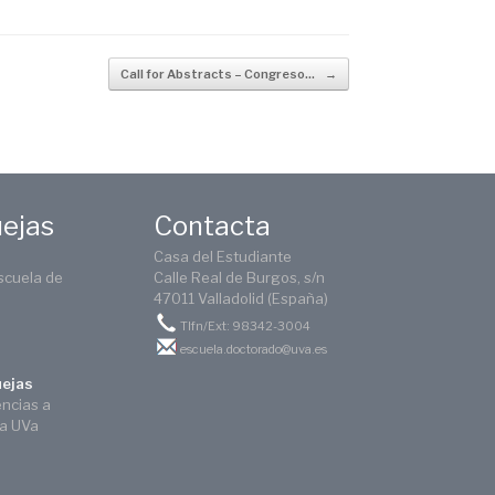
Call for Abstracts – Congreso…
→
uejas
Contacta
Casa del Estudiante
scuela de
Calle Real de Burgos, s/n
47011 Valladolid (España)
Tlfn/Ext: 98342-3004
escuela.doctorado@uva.es
uejas
encias a
ca UVa