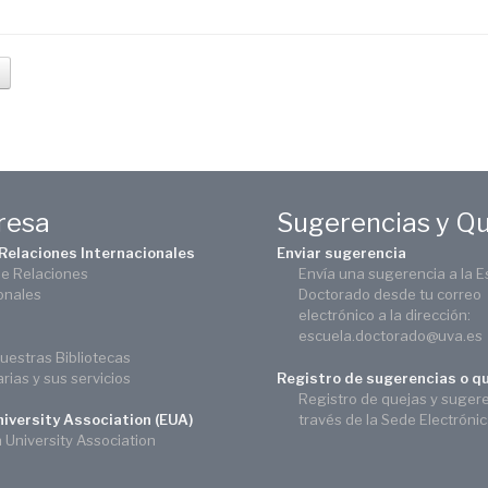
eresa
Sugerencias y Q
 Relaciones Internacionales
Enviar sugerencia
de Relaciones
Envía una sugerencia a la E
onales
Doctorado desde tu correo
electrónico a la dirección:
escuela.doctorado@uva.es
uestras Bibliotecas
arias y sus servicios
Registro de sugerencias o q
Registro de quejas y suger
través de la Sede Electróni
iversity Association (EUA)
University Association