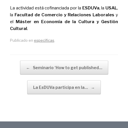
La actividad está cofinanciada por la
ESDUVa
, la
USAL
,
la
Facultad de Comercio y Relaciones Laborales
y
el
Máster en Economía de la Cultura y Gestión
Cultural
.
Publicado en
especificas
.
Navegador de artículos
←
Seminario ‘How to get published…
La EsDUVa participa en la…
→