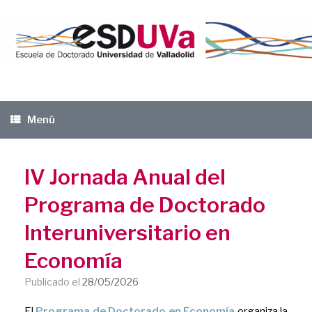
Saltar
al
contenido
Menú
IV Jornada Anual del
Programa de Doctorado
Interuniversitario en
Economía
Publicado el
28/05/2026
El
Programa de Doctorado en Economía
organiza la