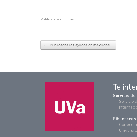
Publicado en
noticias
.
Navegador de artículos
←
Publicadas las ayudas de movilidad…
Te int
Servicio de
Servicio 
Internaci
Bibliotecas
Conoce n
Universit