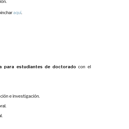
ión.
pinchar
aquí
.
va para estudiantes de doctorado
con el
ción e investigación.
ral.
l.