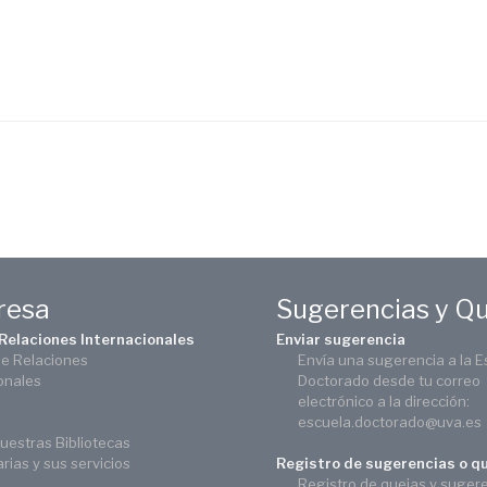
eresa
Sugerencias y Q
 Relaciones Internacionales
Enviar sugerencia
de Relaciones
Envía una sugerencia a la E
onales
Doctorado desde tu correo
electrónico a la dirección:
escuela.doctorado@uva.es
uestras Bibliotecas
arias y sus servicios
Registro de sugerencias o q
Registro de quejas y suger