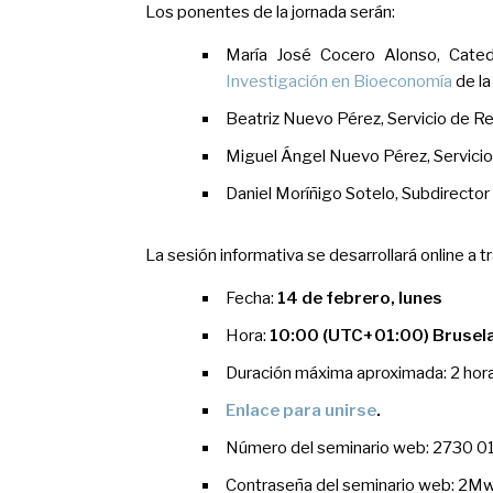
Los ponentes de la jornada serán:
María José Cocero Alonso, Cated
Investigación en Bioeconomía
de la
Beatriz Nuevo Pérez, Servicio de R
Miguel Ángel Nuevo Pérez, Servici
Daniel Moríñigo Sotelo, Subdirecto
La sesión informativa se desarrollará online a 
Fecha:
14 de febrero, lunes
Hora:
10:00 (UTC+01:00) Brusela
Duración máxima aproximada: 2 hor
Enlace para unirse
.
Número del seminario web: 2730 
Contraseña del seminario web: 2