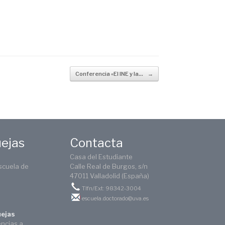
Conferencia «El INE y la…
→
uejas
Contacta
Casa del Estudiante
scuela de
Calle Real de Burgos, s/n
47011 Valladolid (España)
Tlfn/Ext: 98342-3004
escuela.doctorado@uva.es
uejas
encias a