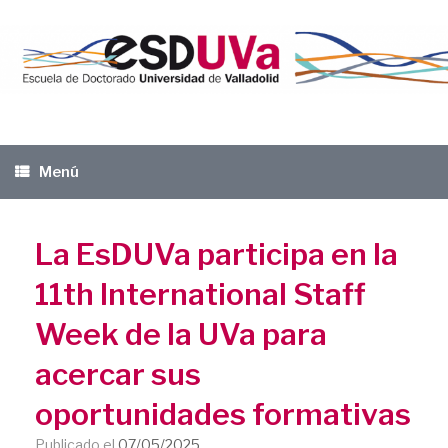
Saltar
al
contenido
Menú
La EsDUVa participa en la
11th International Staff
Week de la UVa para
acercar sus
oportunidades formativas
Publicado el
07/05/2025