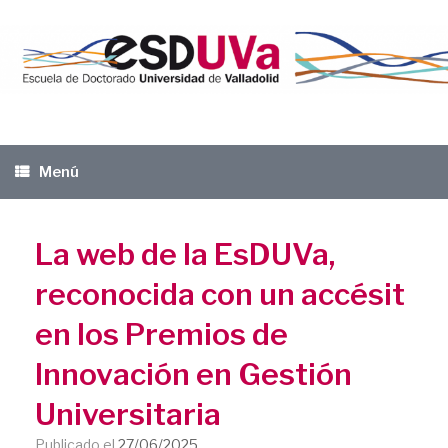
Saltar
al
contenido
Menú
La web de la EsDUVa,
reconocida con un accésit
en los Premios de
Innovación en Gestión
Universitaria
Publicado el
27/06/2025