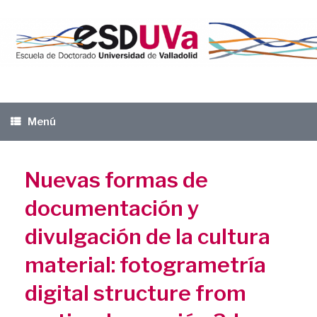
Saltar
al
contenido
Menú
Nuevas formas de
documentación y
divulgación de la cultura
material: fotogrametría
digital structure from