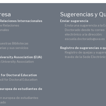
eresa
Sugerencias y Q
 Relaciones Internacionales
Enviar sugerencia
de Relaciones
Envía una sugerencia a la E
onales
Doctorado desde tu correo
electrónico a la dirección:
escuela.doctorado@uva.es
uestras Bibliotecas
arias y sus servicios
Registro de sugerencias o q
Registro de quejas y suger
través de la Sede Electróni
iversity Association (EUA)
University Association
 for Doctoral Education
il for Doctoral Education
europea de estudiantes de
ón europea de estudiantes
rado