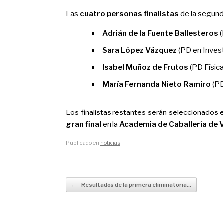
Las
cuatro personas finalistas
de la segunda
Adrián de la Fuente Ballesteros
(
Sara López Vázquez
(PD en Inves
Isabel Muñoz de Frutos
(PD Física
María Fernanda Nieto Ramiro
(PD
Los finalistas restantes serán seleccionados 
gran final
en la
Academia de Caballería de V
Publicado en
noticias
.
Navegador de artículos
←
Resultados de la primera eliminatoria…