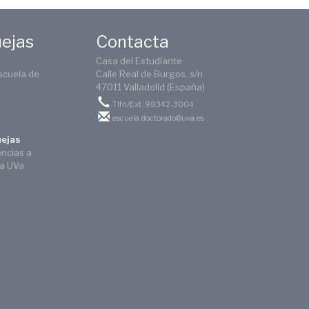
uejas
Contacta
Casa del Estudiante
scuela de
Calle Real de Burgos, s/n
47011 Valladolid (España)
Tlfn/Ext: 98342-3004
escuela.doctorado@uva.es
uejas
encias a
ca UVa