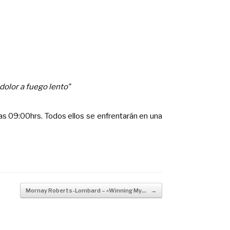
dolor a fuego lento"
 las 09:00hrs. Todos ellos se enfrentarán en una
Mornay Roberts-Lombard – «Winning My…
→