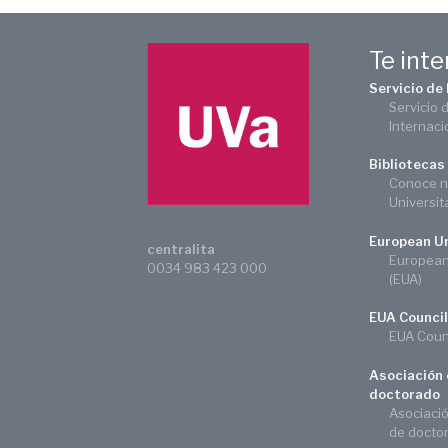
Te int
Servicio de
Servicio 
Internaci
Bibliotecas
Conoce n
Universit
European Un
centralita
European 
0034 983 423 000
(EUA)
EUA Council
EUA Counc
Asociación 
doctorado
Asociaci
de docto