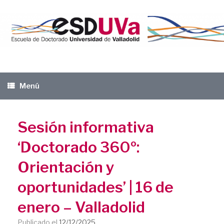
Saltar
al
contenido
Menú
Sesión informativa
‘Doctorado 360º:
Orientación y
oportunidades’ | 16 de
enero – Valladolid
Publicado el
12/12/2025