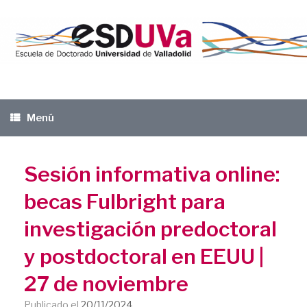
Saltar
al
contenido
Menú
Sesión informativa online:
becas Fulbright para
investigación predoctoral
y postdoctoral en EEUU |
27 de noviembre
Publicado el
20/11/2024