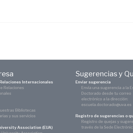
eresa
Sugerencias y Q
 Relaciones Internacionales
Enviar sugerencia
de Relaciones
Envía una sugerencia a la E
onales
Doctorado desde tu correo
electrónico a la dirección:
escuela.doctorado@uva.es
uestras Bibliotecas
arias y sus servicios
Registro de sugerencias o q
Registro de quejas y suger
través de la Sede Electróni
iversity Association (EUA)
University Association