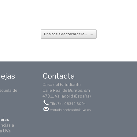
Una tesis doctoral de la…
→
uejas
Contacta
Casa del Estudiante
scuela de
Calle Real de Burgos, s/n
47011 Valladolid (España)
Tlfn/Ext: 98342-3004
escuela.doctorado@uva.es
uejas
encias a
ca UVa