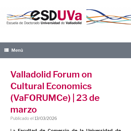
Saltar
al
contenido
Menú
Valladolid Forum on
Cultural Economics
(VaFORUMCe) | 23 de
marzo
Publicado el
13/03/2026
La
Facultad de Comercio de la Universidad de