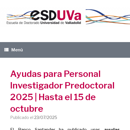
Saltar
al
contenido
Menú
Ayudas para Personal
Investigador Predoctoral
2025 | Hasta el 15 de
octubre
Publicado el
23/07/2025
El Banco Santander ha publicado unas
ayudas