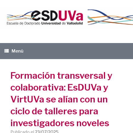
Saltar
al
contenido
Menú
Formación transversal y
colaborativa: EsDUVa y
VirtUVa se alían con un
ciclo de talleres para
investigadores noveles
Publicado el
23/07/2025