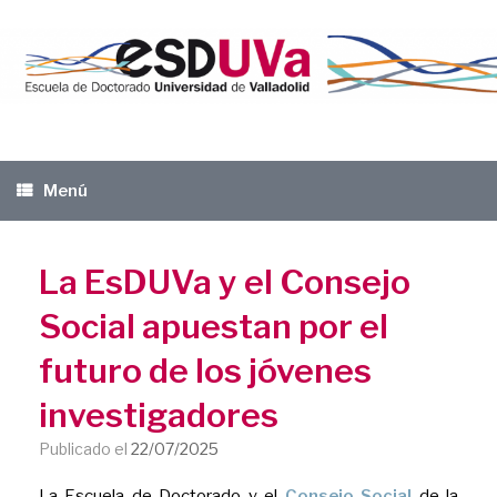
Saltar
al
contenido
Menú
La EsDUVa y el Consejo
Social apuestan por el
futuro de los jóvenes
investigadores
Publicado el
22/07/2025
La Escuela de Doctorado y el
Consejo Social
de la