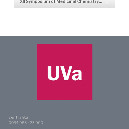
XII Symposium of Medicinal Chemistry…
→
centralita
0034 983 423 000