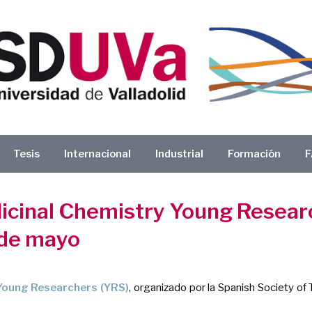
Tesis
Internacional
Industrial
Formación
F
cinal Chemistry Young Researc
0 de mayo
Young Researchers (YRS)
, organizado por la
Spanish Society of