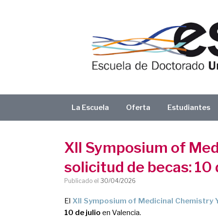
Saltar
al
contenido
La Escuela
Oferta
Estudiantes
XII Symposium of Medi
solicitud de becas: 1
Publicado el
30/04/2026
El
XII Symposium of Medicinal Chemistry 
10 de julio
en
Valencia
.