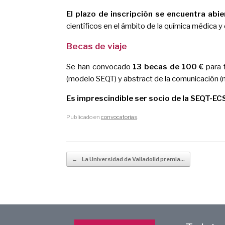
El plazo de inscripción se encuentra abie
científicos en el ámbito de la química médica 
Becas de viaje
Se han convocado
13 becas de 100 €
para f
(modelo SEQT) y abstract de la comunicación 
Es imprescindible ser socio de la SEQT-EC
Publicado en
convocatorias
.
Navegador de artículos
←
La Universidad de Valladolid premia…