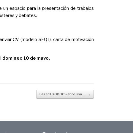
e un espacio para la presentación de trabajos
pósteres y debates.
io enviar CV (modelo SEQT), carta de motivación
a el domingo 10 de mayo.
La red EXODOCS abre una…
→