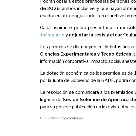
Podrán optar a estos premios las personas c
de 2026
, ambos inclusive, y que hayan obteni
escrita en otra lengua, incluir en el archivo un
r
Cada aspirante podrá presentarse a
un sol
formulario
y
adjuntar la tesis y el currícul
Los premios se distribuyen en distintas áreas
Ciencias Experimentales y Tecnológicas
, 
información corporativa, impacto social, anest
La dotación económica de los premios es de
por la Junta de Gobierno de la RADE, podrá c
La resolución se comunicará a los premiados 
lugar en la
Sesión Solemne de Apertura de
para su posible publicación en la revista Anal
Publicado en
convocatorias
.