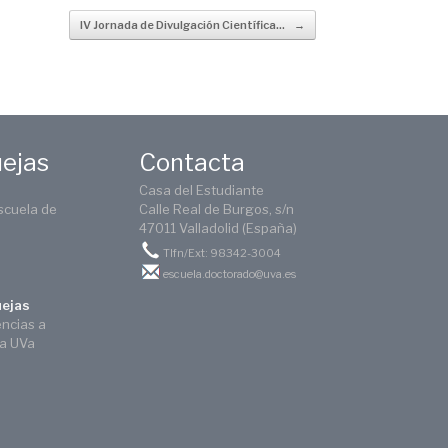
IV Jornada de Divulgación Científica…
→
uejas
Contacta
Casa del Estudiante
scuela de
Calle Real de Burgos, s/n
47011 Valladolid (España)
Tlfn/Ext: 98342-3004
escuela.doctorado@uva.es
uejas
encias a
ca UVa