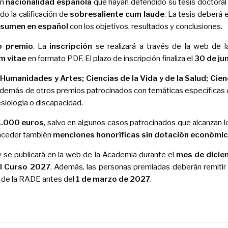
on
nacionalidad española
que hayan defendido su tesis doctoral
do la calificación de
sobresaliente cum laude
. La tesis deberá 
esumen en español
con los objetivos, resultados y conclusiones.
o premio
. La
inscripción
se realizará a través de la web de
um vitae
en formato PDF. El plazo de inscripción finaliza el
30 de ju
:
Humanidades y Artes; Ciencias de la Vida y de la Salud; Cienc
además de otros premios patrocinados con temáticas específicas
esiología o discapacidad.
1.000 euros
, salvo en algunos casos patrocinados que alcanzan 
onceder también
menciones honoríficas sin dotación económi
y se publicará en la web de la Academia durante el
mes de dicie
l Curso 2027
. Además, las personas premiadas deberán remitir
es de la RADE antes del
1 de marzo de 2027
.