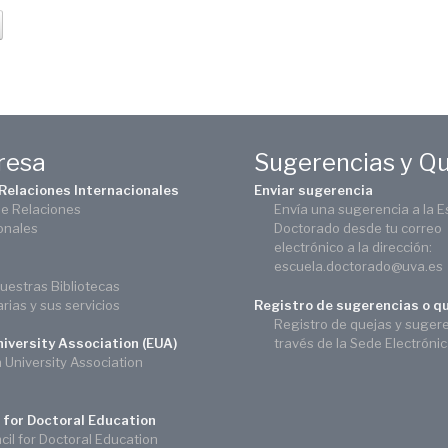
eresa
Sugerencias y Q
 Relaciones Internacionales
Enviar sugerencia
de Relaciones
Envía una sugerencia a la E
onales
Doctorado desde tu correo
electrónico a la dirección:
escuela.doctorado@uva.es
uestras Bibliotecas
arias y sus servicios
Registro de sugerencias o q
Registro de quejas y suger
través de la Sede Electróni
iversity Association (EUA)
University Association
 for Doctoral Education
il for Doctoral Education