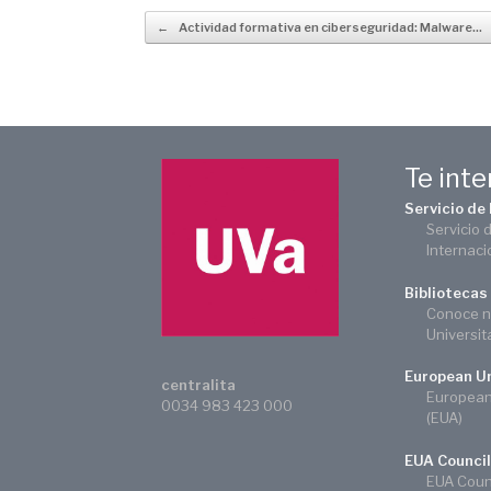
Navegador de artículos
←
Actividad formativa en ciberseguridad: Malware…
Te int
Servicio de
Servicio 
Internaci
Bibliotecas
Conoce n
Universit
European Un
centralita
European 
0034 983 423 000
(EUA)
EUA Council
EUA Counc