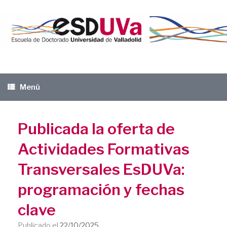
Saltar
al
contenido
Menú
Publicada la oferta de
Actividades Formativas
Transversales EsDUVa:
programación y fechas
clave
Publicado el
22/10/2025