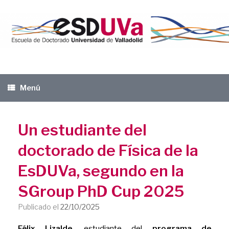
Saltar
al
contenido
Menú
Un estudiante del
doctorado de Física de la
EsDUVa, segundo en la
SGroup PhD Cup 2025
Publicado el
22/10/2025
Félix Lizalde
, estudiante del
programa de