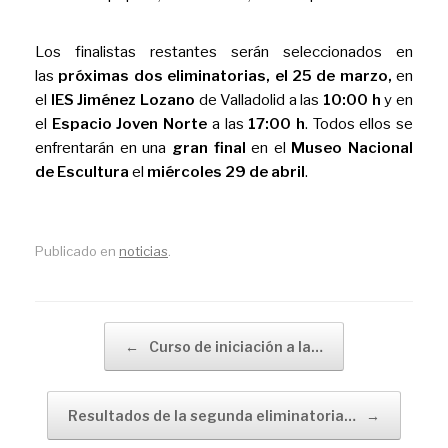
Los finalistas restantes serán seleccionados en
las
próximas dos eliminatorias, el 25 de marzo,
en
el
IES Jiménez Lozano
de Valladolid a las
10:00 h
y en
el
Espacio Joven Norte
a las
17:00 h
. Todos ellos se
enfrentarán en una
gran final
en el
Museo Nacional
de Escultura
el
miércoles 29 de abril
.
Publicado en
noticias
.
Navegador de artículos
←
Curso de iniciación a la…
Resultados de la segunda eliminatoria…
→