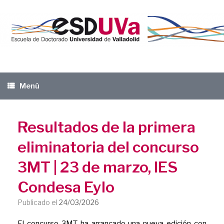
Saltar
al
contenido
Menú
Resultados de la primera
eliminatoria del concurso
3MT | 23 de marzo, IES
Condesa Eylo
Publicado el
24/03/2026
El concurso 3MT ha arrancado una nueva edición con