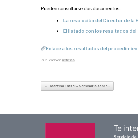
Pueden consultarse dos documentos:
La resolución del Director de la
El listado con los resultados de
Enlace a los resultados del procedimie
Publicado en
noticias
.
Navegador de artículos
←
Martina Emsel – Seminario sobre…
Te int
Servicio de