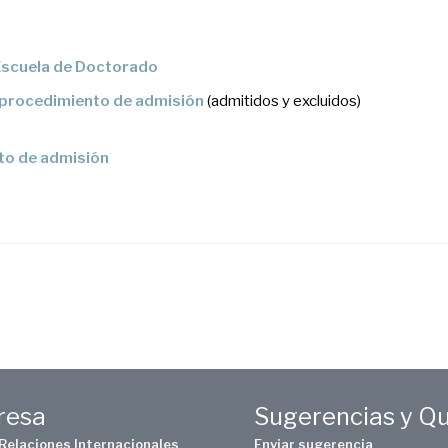
 Escuela de Doctorado
l procedimiento de admisión
(admitidos y excluidos)
nto de admisión
eresa
Sugerencias y Q
 Relaciones Internacionales
Enviar sugerencia