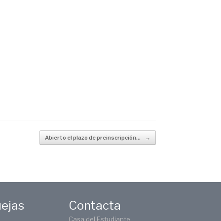
Abierto el plazo de preinscripción…
→
uejas
Contacta
Casa del Estudiante