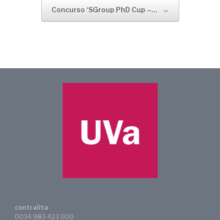
Concurso ‘SGroup PhD Cup –…
→
centralita
0034 983 423 000