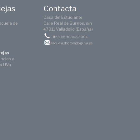
uejas
Contacta
Casa del Estudiante
scuela de
Calle Real de Burgos, s/n
47011 Valladolid (España)
Tlfn/Ext: 98342-3004
escuela.doctorado@uva.es
uejas
encias a
ca UVa