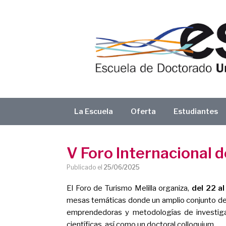
Saltar
al
contenido
La Escuela
Oferta
Estudiantes
V Foro Internacional d
Publicado el
25/06/2025
El Foro de Turismo Melilla organiza,
del 22 a
mesas temáticas donde un amplio conjunto de pro
emprendedoras y metodologías de investiga
científicas, así como un doctoral colloquium.