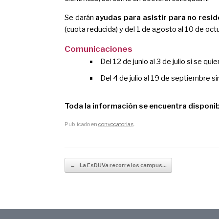
Se darán
ayudas para asistir para no resid
(cuota reducida) y del 1 de agosto al 10 de oct
Comunicaciones
Del 12 de junio al 3 de julio si se qui
Del 4 de julio al 19 de septiembre si
Toda la información se encuentra disponib
Publicado en
convocatorias
.
Navegador de artículos
←
La EsDUVa recorre los campus…