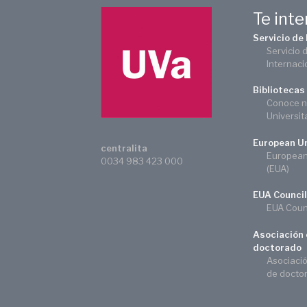
Te int
Servicio de
Servicio 
Internaci
Bibliotecas
Conoce n
Universit
European Un
centralita
European 
0034 983 423 000
(EUA)
EUA Council
EUA Counc
Asociación 
doctorado
Asociaci
de docto