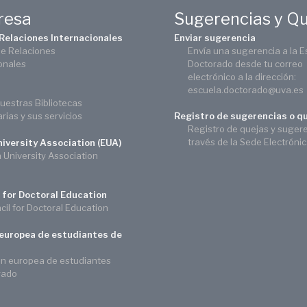
eresa
Sugerencias y Q
 Relaciones Internacionales
Enviar sugerencia
de Relaciones
Envía una sugerencia a la E
onales
Doctorado desde tu correo
electrónico a la dirección:
escuela.doctorado@uva.es
uestras Bibliotecas
arias y sus servicios
Registro de sugerencias o q
Registro de quejas y suger
través de la Sede Electróni
iversity Association (EUA)
University Association
 for Doctoral Education
il for Doctoral Education
europea de estudiantes de
ón europea de estudiantes
rado