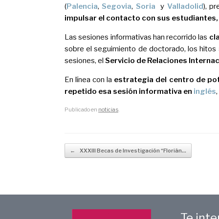
(
Palencia
,
Segovia
,
Soria
y
Valladolid
), p
impulsar el contacto con sus estudiantes
Las sesiones informativas han recorrido las
cl
sobre el seguimiento de doctorado, los hitos
sesiones, el
Servicio de Relaciones Interna
En línea con la
estrategia del centro de pot
repetido esa sesión informativa en
inglés
Publicado en
noticias
.
Navegador de artículos
←
XXXIII Becas de Investigación “Florián…
Te int