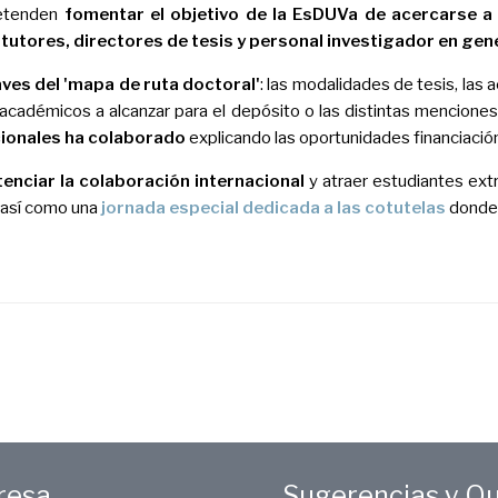
retenden
fomentar el objetivo de la EsDUVa de acercarse a 
,
tutores, directores de tesis y personal investigador en gen
aves del 'mapa de ruta doctoral'
: las modalidades de tesis, las 
 académicos a alcanzar para el depósito o las distintas mencione
cionales ha colaborado
explicando las oportunidades financiació
enciar la colaboración internacional
y atraer estudiantes ext
, así como una
jornada especial dedicada a las cotutelas
donde 
eresa
Sugerencias y Q