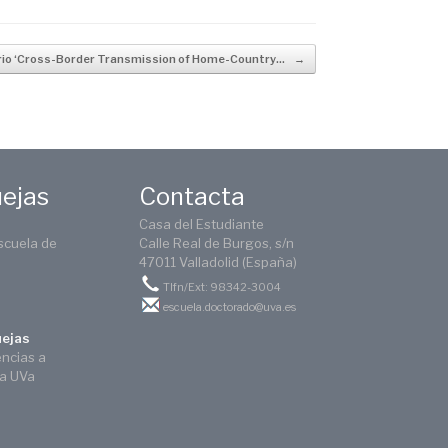
io ‘Cross-Border Transmission of Home-Country…
→
uejas
Contacta
Casa del Estudiante
scuela de
Calle Real de Burgos, s/n
47011 Valladolid (España)
Tlfn/Ext: 98342-3004
escuela.doctorado@uva.es
uejas
encias a
ca UVa