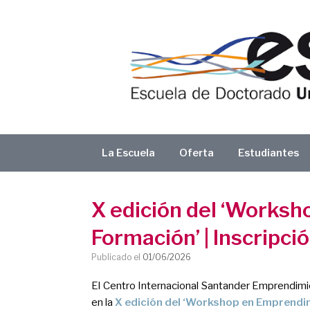
Saltar
al
contenido
La Escuela
Oferta
Estudiantes
X edición del ‘Works
Formación’ | Inscripció
Publicado el
01/06/2026
El Centro Internacional Santander Emprendimien
en la
X edición del ‘Workshop en Emprendi