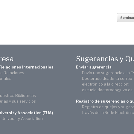
Seminar
eresa
Sugerencias y Q
 Relaciones Internacionales
Enviar sugerencia
de Relaciones
Envía una sugerencia a la E
onales
Doctorado desde tu correo
electrónico a la dirección:
escuela.doctorado@uva.es
uestras Bibliotecas
arias y sus servicios
Registro de sugerencias o q
Registro de quejas y suger
través de la Sede Electróni
iversity Association (EUA)
University Association