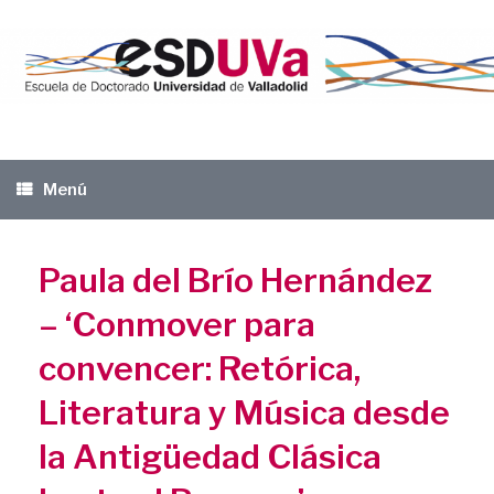
Saltar
al
contenido
Menú
Paula del Brío Hernández
– ‘Conmover para
convencer: Retórica,
Literatura y Música desde
la Antigüedad Clásica