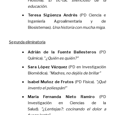
Filosofía).
El tic-tac silencioso de la
educación.
Teresa Sigüenza Andrés
(PD Ciencia e
Ingeniería Agroalimentaria y de
Biosistemas).
Una historia con mucha miga.
Segunda eliminatoria
Adrián de la Fuente Ballesteros
(PD
Química). "
¿Quién es quién?"
Sara López Vázquez
(PD en Investigación
Biomédica).
"Madres, no dejéis de brillar"
Isabel Muñoz de Frutos
(PD Física).
"¡Qué
invento el poliespán!"
María Fernanda Nieto Ramiro
(PD
Investigación en Ciencias de la
Salud).
"¿Lentejas?: cocinando el dolor a