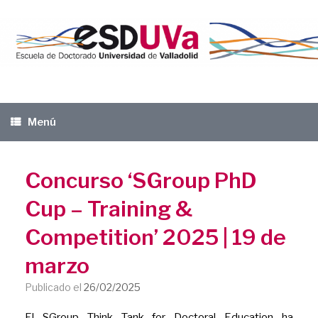
Saltar
al
contenido
Menú
Concurso ‘SGroup PhD
Cup – Training &
Competition’ 2025 | 19 de
marzo
Publicado el
26/02/2025
El SGroup Think Tank for Doctoral Education ha