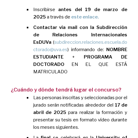
Inscribirse
antes del 19 de marzo de
2025
a través de
este enlace.
Contactar vía mail con la Subdirección
de Relaciones Internacionales
EsDUVa
(
subdireccion.relaciones.escuela.do
ctorado@uva.es
) informando de:
NOMBRE
ESTUDIANTE
+
PROGRAMA DE
DOCTORADO
EN EL QUE ESTÁ
MATRICULADO
¿Cuándo y dónde tendrá lugar el concurso?
Las personas inscritas y seleccionadas por el
jurado serán notificadas alrededor del
17 de
abril de 2025
para realizar la formación y
presentar su tesis en formato vídeo durante
los meses siguientes.
La
final
se celebrará en la
University of