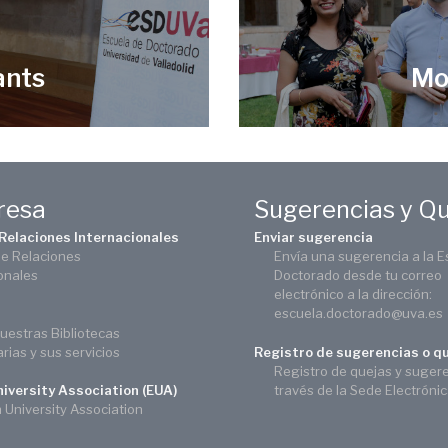
ants
Mo
eresa
Sugerencias y Q
 Relaciones Internacionales
Enviar sugerencia
de Relaciones
Envía una sugerencia a la E
onales
Doctorado desde tu correo
electrónico a la dirección:
escuela.doctorado@uva.es
uestras Bibliotecas
arias y sus servicios
Registro de sugerencias o q
Registro de quejas y suger
través de la Sede Electróni
iversity Association (EUA)
University Association