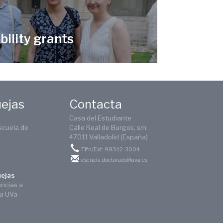
bility grants
uejas
Contacta
Casa del Estudiante
scuela de
Calle Real de Burgos, s/n
47011 Valladolid (España)
Tlfn/Ext: 98342-3004
escuela.doctorado@uva.es
uejas
encias a
ca UVa