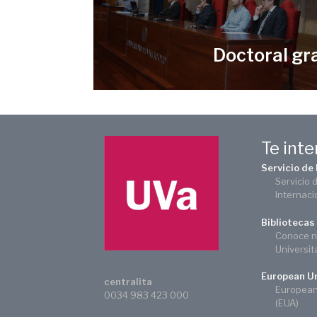
Doctoral gr
Te int
Servicio de
Servicio 
Internaci
Bibliotecas
Conoce n
Universit
European Un
centralita
European 
0034 983 423 000
(EUA)