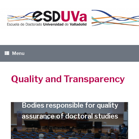
Skip
to
content
Menu
Quality and Transparency
Bodies responsible for quality
assurance of doctoral studies