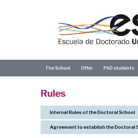
Skip
to
content
The School
Offer
PhD students
Rules
Internal Rules of the Doctoral School
Agreement to establish the Doctoral 