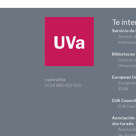
Te int
Servicio de
Servicio 
Internaci
Bibliotecas
Conoce n
Universit
European Un
centralita
European 
0034 983 423 000
(EUA)
EUA Council
EUA Counc
Asociación 
doctorado
Asociaci
de docto