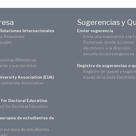
eresa
Sugerencias y Q
 Relaciones Internacionales
Enviar sugerencia
de Relaciones
Envía una sugerencia a la E
onales
Doctorado desde tu correo
electrónico a la dirección:
escuela.doctorado@uva.es
uestras Bibliotecas
arias y sus servicios
Registro de sugerencias o q
Registro de quejas y suger
través de la Sede Electróni
iversity Association (EUA)
University Association
 for Doctoral Education
il for Doctoral Education
europea de estudiantes de
ón europea de estudiantes
rado