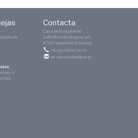
uejas
Contacta
Casa del Estudiante
scuela de
Calle Real de Burgos, s/n
47011 Valladolid (España)
Tlfn/Ext: 98342-3004
escuela.doctorado@uva.es
uejas
encias a
ca UVa