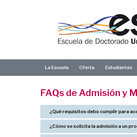
Saltar
al
contenido
La Escuela
Oferta
Estudiantes
FAQs de Admisión y M
¿Qué requisitos debo cumplir para a
¿Cómo se solicita la admisión a un p